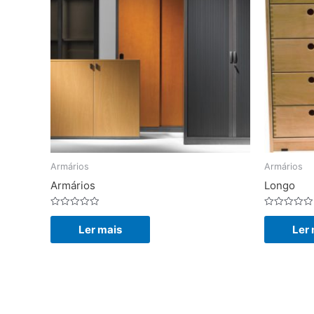
Armários
Armários
Armários
Longo
Avaliação
Avaliação
0
0
Ler mais
Ler 
de
de
5
5