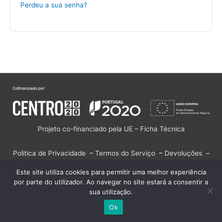
Perdeu a sua senha?
Projeto co-financiado pela UE – Ficha Técnica
Politica de Privacidade
–
Termos do Serviço
–
Devoluções
–
Resolução Alternativa de Litígios
–
Livro de Reclamações
Este site utiliza cookies para permitir uma melhor experiência
por parte do utilizador. Ao navegar no site estará a consentir a
Copyright © 2026
Loja Online Tecnat
| Powered by
Astra
sua utilização.
WordPress Theme
Ok