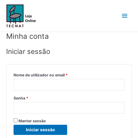
Skip
Main
to
content
Men
Minha conta
Iniciar sessão
Nome de utilizador ou email
*
Senha
*
Manter sessão
Iniciar sessão