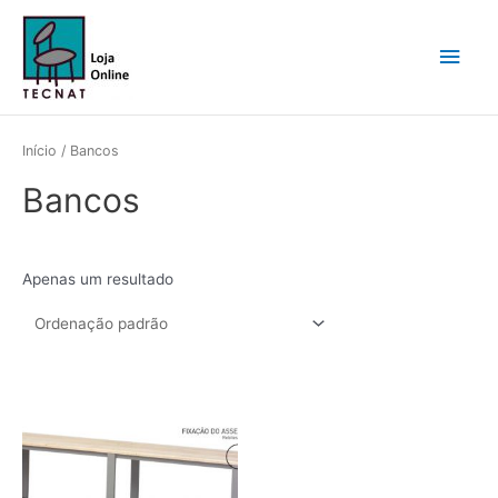
Skip
Main
to
content
Men
Início
/ Bancos
Bancos
Apenas um resultado