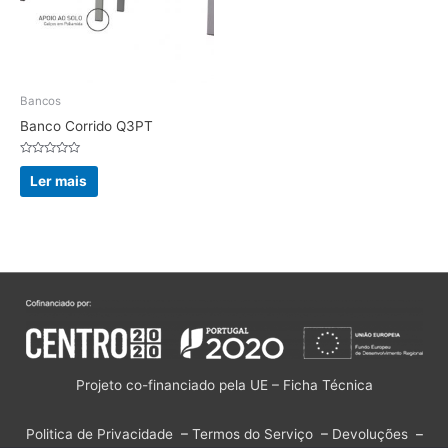
Bancos
Banco Corrido Q3PT
Avaliação
0
Ler mais
de
5
Projeto co-financiado pela UE – Ficha Técnica
Politica de Privacidade
–
Termos do Serviço
–
Devoluções
–