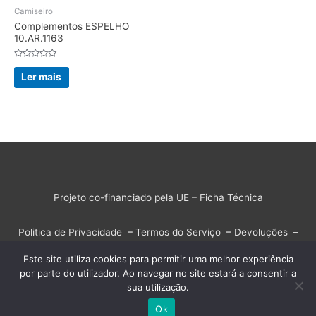
Camiseiro
Complementos ESPELHO
10.AR.1163
Avaliação
0
Ler mais
de
5
Projeto co-financiado pela UE – Ficha Técnica
Politica de Privacidade
–
Termos do Serviço
–
Devoluções
–
Resolução Alternativa de Litígios
–
Livro de Reclamações
Este site utiliza cookies para permitir uma melhor experiência
por parte do utilizador. Ao navegar no site estará a consentir a
Copyright © 2026
Loja Online Tecnat
| Powered by
Astra
sua utilização.
WordPress Theme
Ok