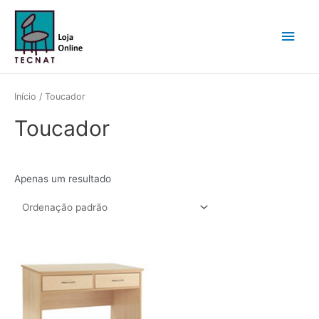
Skip
Main
to
content
Men
Início
/ Toucador
Toucador
Apenas um resultado