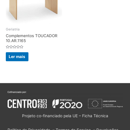
Geriatria
Complementos TOUCADOR
10.AR.1165
Avaliação
0
Ler mais
de
5
Projeto co-financiado pela UE – Ficha Técnica
Politica de Privacidade
–
Termos do Serviço
–
Devoluções
–