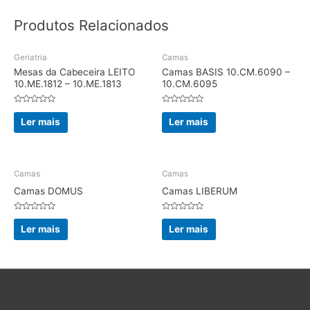
Produtos Relacionados
Geriatria
Camas
Mesas da Cabeceira LEITO
Camas BASIS 10.CM.6090 –
10.ME.1812 – 10.ME.1813
10.CM.6095
Avaliação
Avaliação
0
0
Ler mais
Ler mais
de
de
5
5
Camas
Camas
Camas DOMUS
Camas LIBERUM
Avaliação
Avaliação
0
0
Ler mais
Ler mais
de
de
5
5