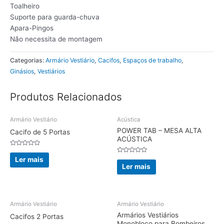
Toalheiro
Suporte para guarda-chuva
Apara-Pingos
Não necessita de montagem
Categorias:
Armário Vestiário
,
Cacifos
,
Espaços de trabalho
,
Ginásios
,
Vestiários
Produtos Relacionados
Armário Vestiário
Acústica
POWER TAB – MESA ALTA
Cacifo de 5 Portas
ACÚSTICA
Avaliação
0
Avaliação
Ler mais
de
0
Ler mais
5
de
5
Armário Vestiário
Armário Vestiário
Armários Vestiários
Cacifos 2 Portas
Monobloco para Bombeiros