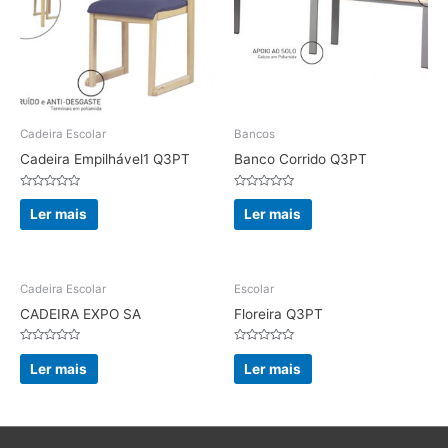
Cadeira Escolar
Bancos
Cadeira Empilhável1 Q3PT
Banco Corrido Q3PT
Avaliação
Avaliação
0
0
Ler mais
Ler mais
de
de
5
5
Cadeira Escolar
Escolar
CADEIRA EXPO SA
Floreira Q3PT
Avaliação
Avaliação
0
0
Ler mais
Ler mais
de
de
5
5