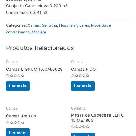
Conjunto Cabeceiras: 0,209m3
Longarinas: 0,041m3
Categorias:
Camas
,
Geriatria
,
Hospitalar
,
Lares
,
Mobilidade
condicionada
,
Modular
Produtos Relacionados
Camas
Camas
Camas LIGNUM 10.CM.6028
Camas FIDO
Avaliação
Avaliação
0
0
Ler mais
Ler mais
de
de
5
5
Camas
Geriatria
Mesas de Cabeceira LEITO
Camas Amissio
10.ME.1805
Avaliação
0
Avaliação
Ler mais
de
0