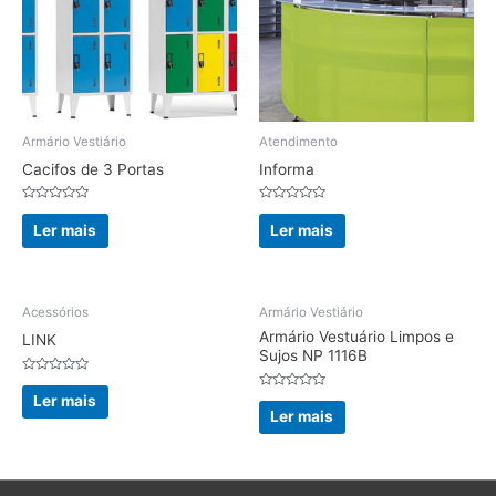
Armário Vestiário
Atendimento
Cacifos de 3 Portas
Informa
Avaliação
Avaliação
0
0
Ler mais
Ler mais
de
de
5
5
Acessórios
Armário Vestiário
Armário Vestuário Limpos e
LINK
Sujos NP 1116B
Avaliação
0
Avaliação
Ler mais
de
0
Ler mais
5
de
5