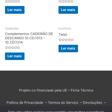
Avaliação
Avaliação
0
0
Ler mais
Ler mais
de
de
5
5
Cadeirões
Escritório
Complementos CADEIRÃO DE
Twist
DESCANSO 10.CD.1313 –
10.CD.1314
Avaliação
0
Ler mais
de
Avaliação
5
0
Ler mais
de
5
Projeto co-financiado pela UE – Ficha Técnica
Politica de Privacidade
–
Termos do Serviço
–
Devoluções
–
Resolução Alternativa de Litígios
–
Livro de Reclamações