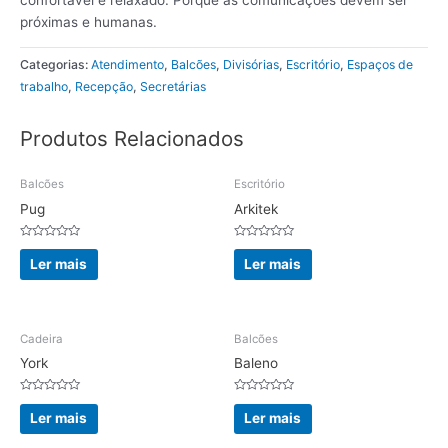
confortável e relaxado. Porque as comunicações devem ser
próximas e humanas.
Categorias:
Atendimento
,
Balcões
,
Divisórias
,
Escritório
,
Espaços de
trabalho
,
Recepção
,
Secretárias
Produtos Relacionados
Balcões
Escritório
Pug
Arkitek
Avaliação
Avaliação
0
0
Ler mais
Ler mais
de
de
5
5
Cadeira
Balcões
York
Baleno
Avaliação
Avaliação
0
0
Ler mais
Ler mais
de
de
5
5