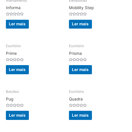
Atendimento
Elevatórias
Informa
Mobility Step
Avaliação
Avaliação
0
0
Ler mais
Ler mais
de
de
5
5
Escritório
Escritório
Prime
Prisma
Avaliação
Avaliação
0
0
Ler mais
Ler mais
de
de
5
5
Balcões
Escritório
Pug
Quadra
Avaliação
Avaliação
0
0
Ler mais
Ler mais
de
de
5
5