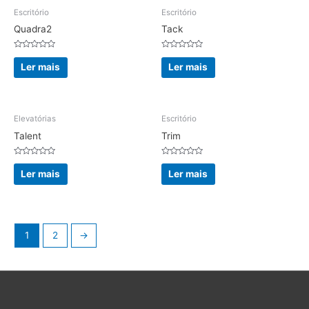
Escritório
Escritório
Quadra2
Tack
Avaliação
Avaliação
0
0
Ler mais
Ler mais
de
de
5
5
Elevatórias
Escritório
Talent
Trim
Avaliação
Avaliação
0
0
Ler mais
Ler mais
de
de
5
5
1
2
→