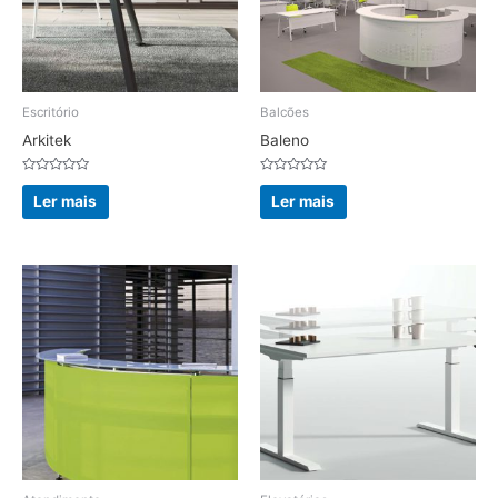
Escritório
Balcões
Arkitek
Baleno
Avaliação
Avaliação
0
0
Ler mais
Ler mais
de
de
5
5