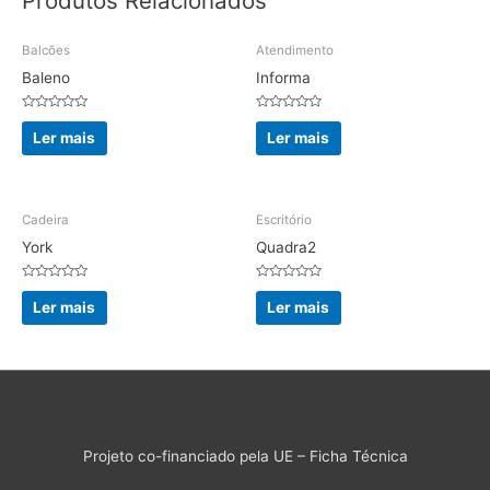
Produtos Relacionados
Balcões
Atendimento
Baleno
Informa
Avaliação
Avaliação
0
0
Ler mais
Ler mais
de
de
5
5
Cadeira
Escritório
York
Quadra2
Avaliação
Avaliação
0
0
Ler mais
Ler mais
de
de
5
5
Projeto co-financiado pela UE – Ficha Técnica